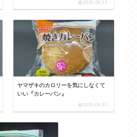
2025.06.13
ヤマザキのカロリーを気にしなくて
いい『カレーパン』
2025.05.31