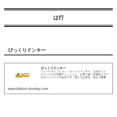
は行
びっくりドンキー
びっくりドンキー
ハンバーグレストラン「びっくりドンキー」公式サイト。
オリジナルの木製ディッシュと、お箸で食べる独自スタイ
ルのハンバーグのお店です。私たちは安全・安心で健康な
食の提供を通じてお客様と社会へのお役立ちをめざしてい
ます。
www.bikkuri-donkey.com