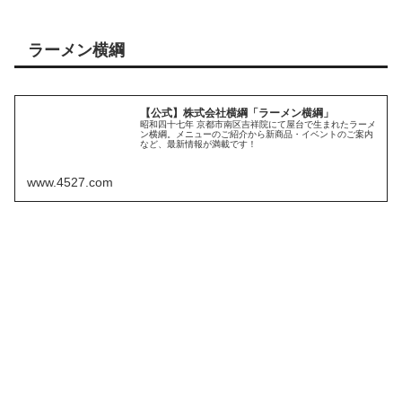
ラーメン横綱
【公式】株式会社横綱「ラーメン横綱」
昭和四十七年 京都市南区吉祥院にて屋台で生まれたラーメ
ン横綱。メニューのご紹介から新商品・イベントのご案内
など、最新情報が満載です！
www.4527.com