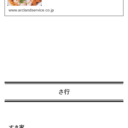
www.arclandservice.co.jp
さ行
すき家