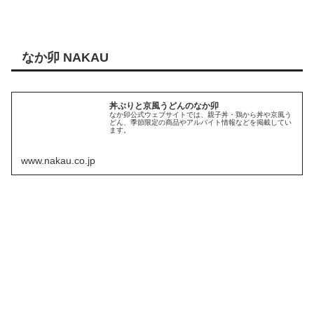
なか卯 NAKAU
丼ぶりと京風うどんのなか卯
なか卯公式ウェブサイトでは、親子丼・鶏から丼や京風う
どん、季節限定の商品やアルバイト情報などを掲載してい
ます。
www.nakau.co.jp