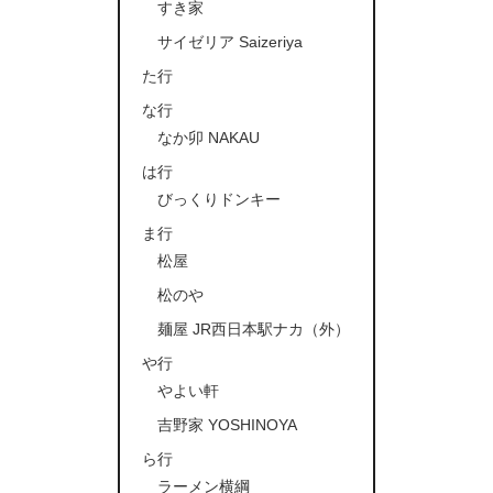
すき家
サイゼリア Saizeriya
た行
な行
なか卯 NAKAU
は行
びっくりドンキー
ま行
松屋
松のや
麺屋 JR西日本駅ナカ（外）
や行
やよい軒
吉野家 YOSHINOYA
ら行
ラーメン横綱