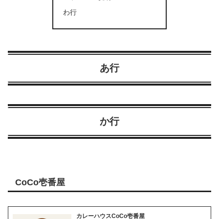
わ行
あ行
か行
CoCo壱番屋
カレーハウスCoCo壱番屋