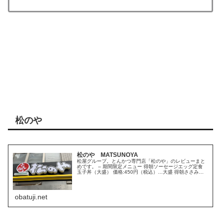
松のや
松のや MATSUNOYA
松屋グループ。とんかつ専門店「松のや」のレビューまと
めです。 – 期間限定メニュー 得朝ソーセージエッグ定食
玉子丼（大盛） 価格:450円（税込）…大盛 得朝ささみか
つ&am
obatuji.net