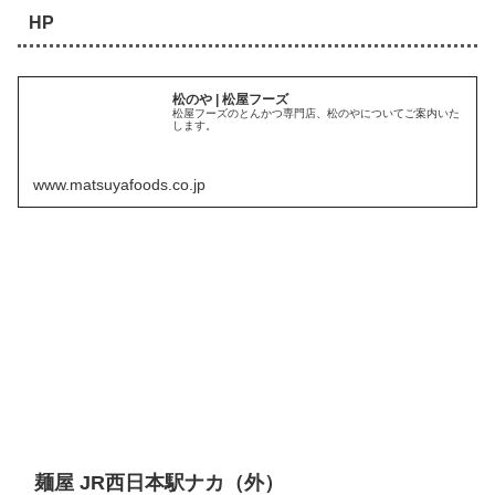
HP
松のや | 松屋フーズ
松屋フーズのとんかつ専門店、松のやについてご案内いた
します。
www.matsuyafoods.co.jp
麺屋 JR西日本駅ナカ（外）